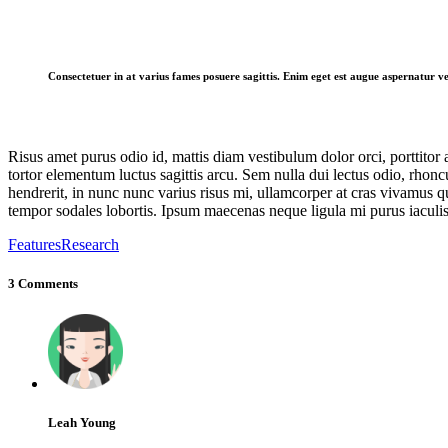
Consectetuer in at varius fames posuere sagittis. Enim eget est augue aspernatur ve
Risus amet purus odio id, mattis diam vestibulum dolor orci, porttitor 
tortor elementum luctus sagittis arcu. Sem nulla dui lectus odio, rhonc
hendrerit, in nunc nunc varius risus mi, ullamcorper at cras vivamus q
tempor sodales lobortis. Ipsum maecenas neque ligula mi purus iaculis,
Features
Research
3 Comments
Leah Young