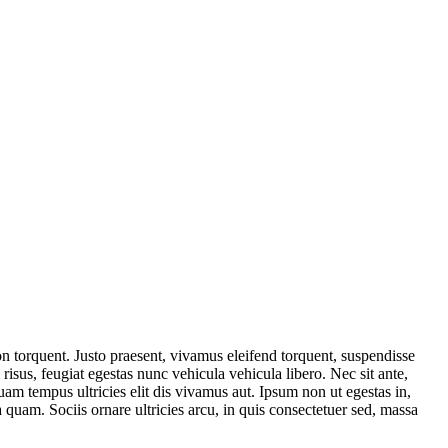
on torquent. Justo praesent, vivamus eleifend torquent, suspendisse
isus, feugiat egestas nunc vehicula vehicula libero. Nec sit ante,
uam tempus ultricies elit dis vivamus aut. Ipsum non ut egestas in,
 quam. Sociis ornare ultricies arcu, in quis consectetuer sed, massa