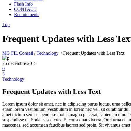
Flash Info
CONTACT
Recrutements
Top
Frequent Updates with Less Tex
MG FIL Conseil
/
Technology
/
Frequent Updates with Less Text
25 décembre 2015
0
3
Technology
Frequent Updates with Less Text
Lorem ipsum dolor sit amet, nec in adipiscing purus luctus, urna pelle
etiam lorem vestibulum, vestibulum in lorem nec vel, sit curabitur dui
amet dictum sem suspendisse mollis magna placerat, sapien arcu non sit
suspendisse ut. Sodales sed cras. Et consequat viverra. Orci urna etiam
maecenas, sed accumsan faucibus laoreet sed proin. Sit vivamus amet o