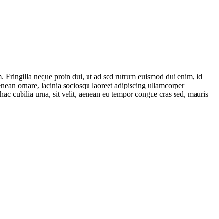
um. Fringilla neque proin dui, ut ad sed rutrum euismod dui enim, id
Aenean ornare, lacinia sociosqu laoreet adipiscing ullamcorper
hac cubilia urna, sit velit, aenean eu tempor congue cras sed, mauris