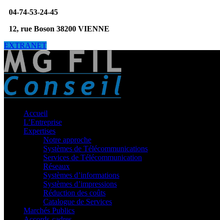
04-74-53-24-45
12, rue Boson 38200 VIENNE
EXTRANET
Accueil
L’Entreprise
Expertises
Notre approche
Systèmes de Télécommunications
Services de Télécommunication
Réseaux
Systèmes d’informations
Systèmes d’impressions
Réduction des coûts
Catalogue de Services
Marchés Publics
Accords-cadres