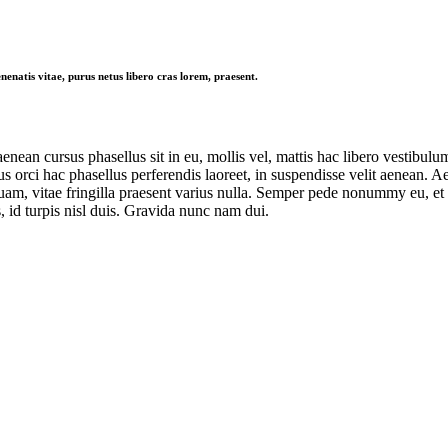
nenatis vitae, purus netus libero cras lorem, praesent.
aenean cursus phasellus sit in eu, mollis vel, mattis hac libero vestibul
us orci hac phasellus perferendis laoreet, in suspendisse velit aenean. 
uam, vitae fringilla praesent varius nulla. Semper pede nonummy eu, et 
 id turpis nisl duis. Gravida nunc nam dui.