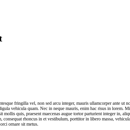
t
ntesque fringilla vel, non sed arcu integer, mauris ullamcorper ante ut n
 ligula vehicula quam. Nec in neque mauris, enim hac risus in lorem. Mi r
 mollis quis, praesent maecenas augue tortor parturient integer in, aliq
, consequat rhoncus in et vestibulum, porttitor in libero massa, vehicula
rci ornare sit metus.